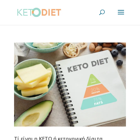
Τί είναι η KETO ή κετογονική δίαιτα